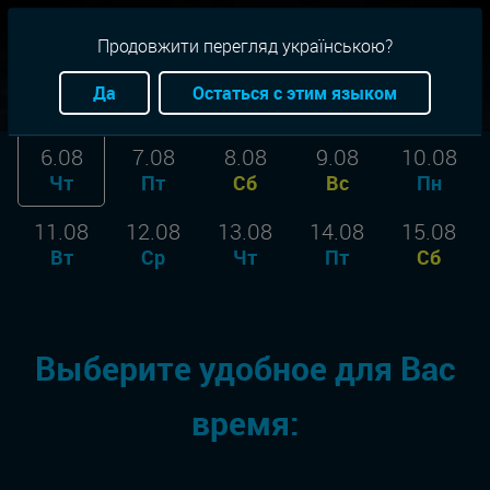
RU
+38(093)-801-01-01
Продовжити перегляд українською?
Город:
Винница
Да
Остаться с этим языком
6.08
7.08
8.08
9.08
10.08
Чт
Пт
Сб
Вс
Пн
11.08
12.08
13.08
14.08
15.08
Вт
Ср
Чт
Пт
Сб
Выберите удобное для Вас
время: