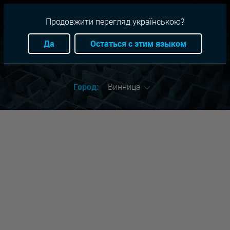
RU
+38(093)-801-01-01
Продовжити перегляд українською?
Да
Остаться с этим языком
Квесты
На карте
Город:
Винница