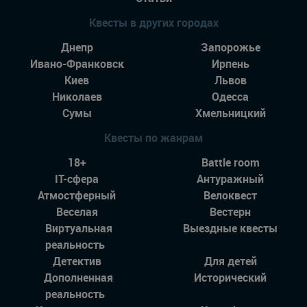
Квесты в других городах
Днепр
Запорожье
Ивано-Франковск
Ирпень
Киев
Львов
Николаев
Одесса
Сумы
Хмельницкий
Квесты по жанрам
18+
Battle room
IT-сфера
Антуражный
Атмостферный
Велоквест
Веселая
Вестерн
Виртуальная
Выездные квесты
реальность
Детектив
Для детей
Дополненная
Исторический
реальность