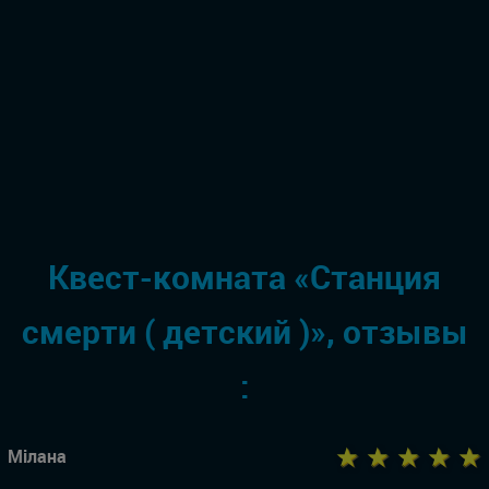
Квест-комната «Станция
смерти ( детский )», отзывы
:
★ ★ ★ ★ ★
Мілана