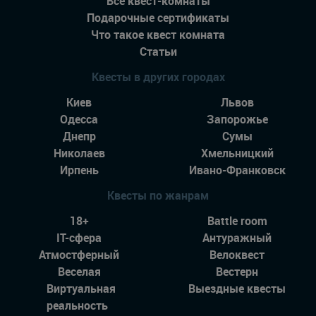
Все квест-комнаты
Подарочные сертификаты
Что такое квест комната
Статьи
Квесты в других городах
Киев
Львов
Одесса
Запорожье
Днепр
Сумы
Николаев
Хмельницкий
Ирпень
Ивано-Франковск
Квесты по жанрам
18+
Battle room
IT-сфера
Антуражный
Атмостферный
Велоквест
Веселая
Вестерн
Виртуальная
Выездные квесты
реальность