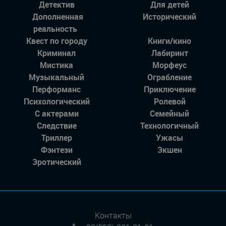
Детектив
Для детей
Дополненная
Исторический
реальность
Квест по городу
Книги/кино
Криминал
Лабиринт
Мистика
Морфеус
Музыкальный
Ограбление
Перформанс
Приключение
Психологический
Ролевой
С актерами
Семейный
Следствие
Технологичный
Триллер
Ужасы
Фэнтези
Экшен
Эротический
Контакты