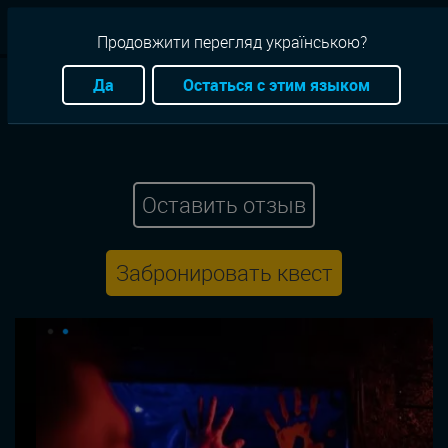
RU
Продовжити перегляд українською?
Квесты
Киев
Ужасы
С актерами
Спорт квест
Да
Остаться с этим языком
Станция смерти ( детский )
Оставить отзыв
Забронировать квест