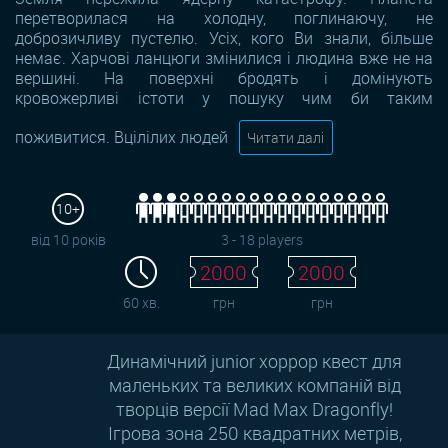
перетворилася на холодну, поглинаючу, не
доброзичливу пустелю. Усіх, кого Ви знали, більше
немає. Харчові ланцюги змінилися і людина вже не на
вершині. На поверхні бродять і домінують
кровожерливі істоти у пошуку чим би таким
поживитися. Вцілілих людей
Читати далі
10+
від 10 років
3 - 18 players
2000
2000
60 хв.
грн
грн
Динамічний junior хоррор квест для
маленьких та великих компаній від
творців версії Mad Max Dragonfly!
Ігрова зона 250 квадратних метрів,