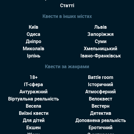
Статті
Квести в інших містах
Київ
Львів
Одеса
Запоріжжя
Дніпро
Суми
Миколаїв
Хмельницький
Ірпінь
Івано-Франківськ
Квести за жанрами
18+
Battle room
IT-сфера
Історичний
Антуражний
Атмосферний
Віртуальна реальність
Велоквест
Весела
Вестерн
Виїзні квести
Детектив
Для дітей
Доповнена реальність
Екшен
Еротичний