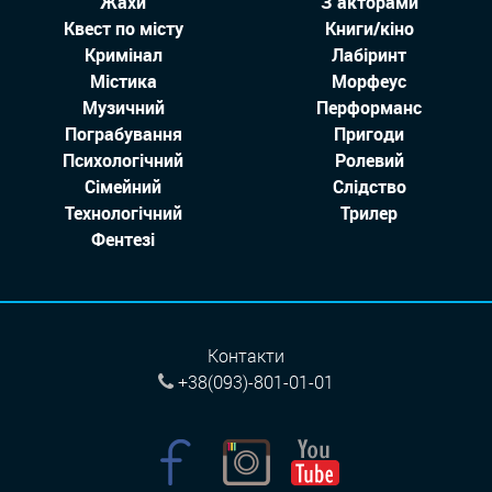
Жахи
З акторами
Квест по місту
Книги/кіно
Кримінал
Лабіринт
Містика
Морфеус
Музичний
Перформанс
Пограбування
Пригоди
Психологічний
Ролевий
Сімейний
Слідство
Технологiчний
Трилер
Фентезі
Контакти
+38(093)-801-01-01