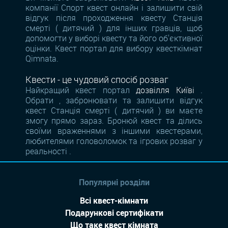
компанії Спорт квест онлайн і залишити свій
відгук після проходження квесту Станція
смерті ( дитячий ) для інших гравців, щоб
допомогти у виборі квесту та його об'єктивної
оцінки. Квест портал для вибору квесткімнат
Qimnata.
Квести - це чудовий спосіб розваг
Найкращий квест портал
дозвілля Київі
.
Обрати , забронювати та залишити відгук
квест Станція смерті ( дитячий ) ви маєте
змогу прямо зараз. Бронюй квест та ділись
своїми враженнями з іншими квестерами,
любителями головоломок та ігрових розваг у
реальності .
Популярні розділи
Всі квест-кімнати
Подарункові сертифікати
Що таке квест кімната