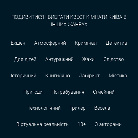
ПОДИВИТИСЯ І ВИБРАТИ КВЕСТ КІМНАТИ КИЇВА В
ІНШИХ ЖАНРАХ
Екшен
Атмосферний
Кримінал
Детектив
Для дітей
Антуражний
Жахи
Слідство
Історичний
Книги/кіно
Лабіринт
Містика
Пригоди
Пограбування
Сімейний
Технологiчний
Трилер
Весела
Віртуальна реальність
18+
З акторами