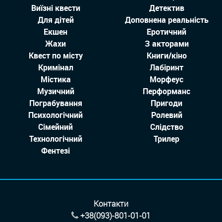
Виїзні квести
Детектив
Для дітей
Доповнена реальність
Екшен
Еротичний
Жахи
З акторами
Квест по місту
Книги/кіно
Кримінал
Лабіринт
Містика
Морфеус
Музичний
Перформанс
Пограбування
Пригоди
Психологічний
Ролевий
Сімейний
Слідство
Технологiчний
Трилер
Фентезі
Контакти
+38(093)-801-01-01