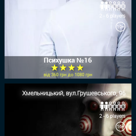
2 - 6 players
10+
Психушка №16
★ ★ ★ ★
від 360 грн до 1080 грн
Хмельницький, вул.Грушевського, 96
2 - 6 players
16+