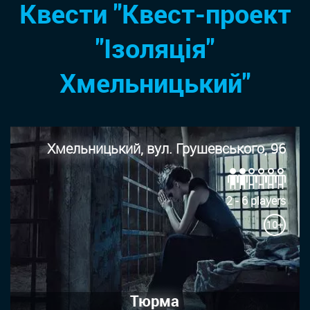
Квести "Квест-проект
"Ізоляція"
Хмельницький"
Хмельницький, вул. Грушевського, 96
2 - 6 players
10+
Тюрма