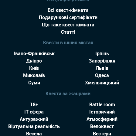
Всі квест-кімнати
Подарункові сертифікати
Що таке квест кімната
Статті
Квести в інших містах
Івано-Франківськ
Ірпінь
Дніпро
Запоріжжя
Київ
Львів
Миколаїв
Одеса
Суми
Хмельницький
Квести за жанрами
18+
Battle room
IT-сфера
Історичний
Антуражний
Атмосферний
Віртуальна реальність
Велоквест
Весела
Вестерн