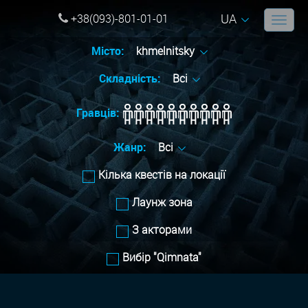
UA
+38(093)-801-01-01
Місто:
khmelnitsky
Складність:
Всі
Гравців:
Жанр:
Всі
Кілька квестів на локації
Лаунж зона
З акторами
Вибір "Qimnata"