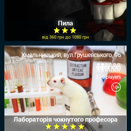
Пила
★ ★ ★
від 360 грн до 1080 грн
Хмельницький, вул.Грушевського, 96
2 - 6 players
10+
Лабораторія чокнутого професора
★ ★ ★ ★ ★