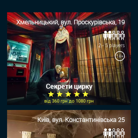
Хмельницький, вул. Проскурівська, 19
2 - 5 players
14+
Секрети цирку
★ ★ ★ ★ ★
від 360 грн до 1080 грн
Київ, вул. Константинівська 25