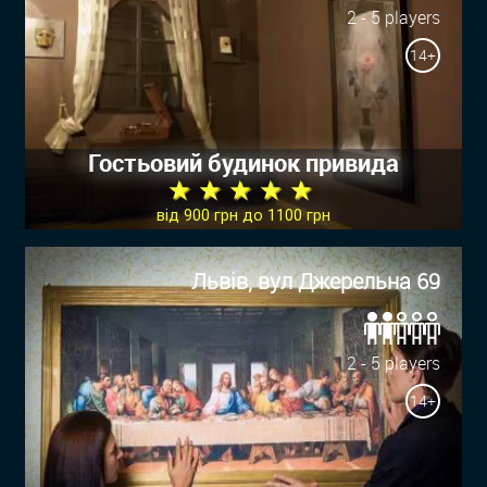
2 - 5 players
14+
Гостьовий будинок привида
★ ★ ★ ★ ★
від 900 грн до 1100 грн
Львів, вул Джерельна 69
2 - 5 players
14+