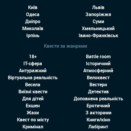
Київ
Львів
Одеса
Запоріжжя
Дніпро
Суми
Миколаїв
Хмельницький
Ірпінь
Івано-Франківськ
Квести за жанрами
18+
Battle room
IT-сфера
Історичний
Антуражний
Атмосферний
Віртуальна реальність
Велоквест
Весела
Вестерн
Виїзні квести
Детектив
Для дітей
Доповнена реальність
Екшен
Еротичний
Жахи
З акторами
Квест по місту
Книги/кіно
Кримінал
Лабіринт