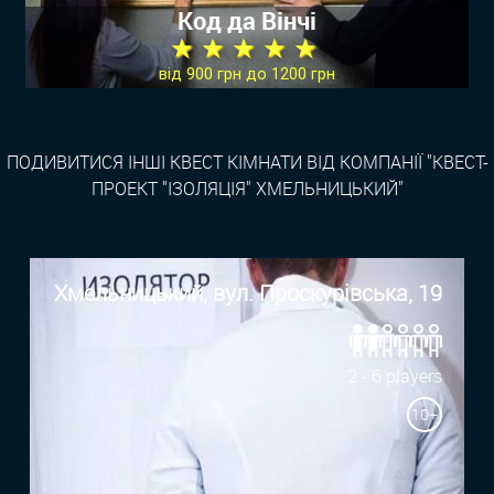
Код да Вінчі
★ ★ ★ ★ ★
від 900 грн до 1200 грн
ПОДИВИТИСЯ ІНШІ КВЕСТ КІМНАТИ ВІД КОМПАНІЇ "КВЕСТ-
ПРОЕКТ "ІЗОЛЯЦІЯ" ХМЕЛЬНИЦЬКИЙ"
Хмельницький, вул. Проскурівська, 19
2 - 6 players
10+