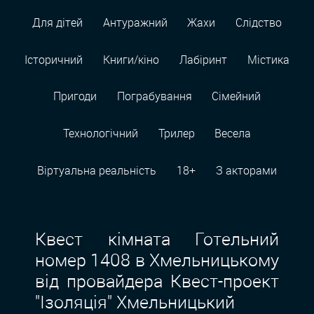
Для дітей
Антуражний
Жахи
Слідство
Історичний
Книги/кіно
Лабіринт
Містика
Пригоди
Пограбування
Сімейний
Технологiчний
Трилер
Весела
Віртуальна реальність
18+
З акторами
Квест кімната Готельний
номер 1408 в Хмельницькому
від провайдера Квест-проект
"Ізоляція" Хмельницький