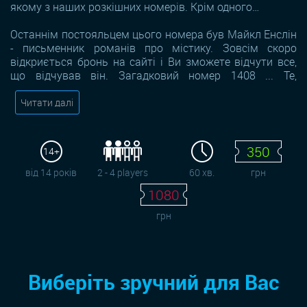
якому з наших розкішних номерів. Крім одного…
Останнім постояльцем цього номера був Майкл Енслін
- письменник романів про містику. Зовсім скоро
відкриється бронь на сайті і Ви зможете відчути все,
що відчував він. Загадковий номер 1408 ... Те,
Читати далі
350
14+
від 14 років
2 - 4 players
60 хв.
грн
1080
грн
Виберіть зручний для Вас