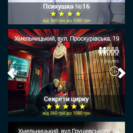
Психушка №16
★ ★ ★ ★
від 360 грн до 1080 грн
Хмельницький, вул. Проскурівська, 19
2 - 5 players
14+
Previous
Ne
Секрети цирку
★ ★ ★ ★ ★
від 360 грн до 1080 грн
Хмельницький, вул.Грушевського, 96