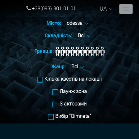
UA
+38(093)-801-01-01
Місто:
odessa
Складність:
Всі
Гравців:
Жанр:
Всі
Кілька квестів на локації
Лаунж зона
З акторами
Вибір "Qimnata"