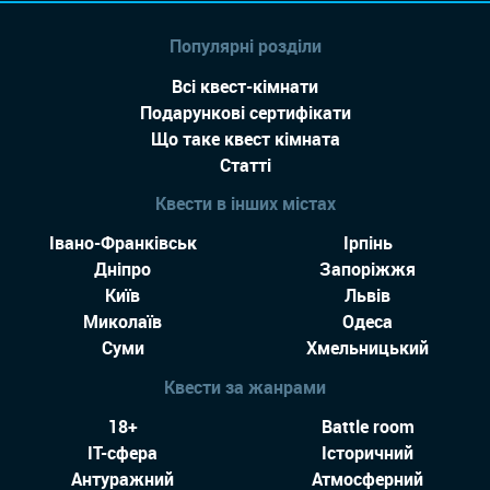
Популярні розділи
Всі квест-кімнати
Подарункові сертифікати
Що таке квест кімната
Статті
Квести в інших містах
Івано-Франківськ
Ірпінь
Дніпро
Запоріжжя
Київ
Львів
Миколаїв
Одеса
Суми
Хмельницький
Квести за жанрами
18+
Battle room
IT-сфера
Історичний
Антуражний
Атмосферний