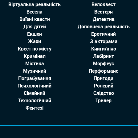
Віртуальна реальність
Велоквест
Весела
Вестерн
Виїзні квести
Детектив
Для дітей
Доповнена реальність
Екшен
Еротичний
Жахи
З акторами
Квест по місту
Книги/кіно
Кримінал
Лабіринт
Містика
Морфеус
Музичний
Перформанс
Пограбування
Пригоди
Психологічний
Ролевий
Сімейний
Слідство
Технологiчний
Трилер
Фентезі