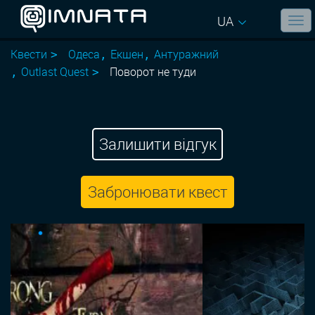
UA
Квести
Одеса
Екшен
Антуражний
Outlast Quest
Поворот не туди
Залишити відгук
Забронювати квест