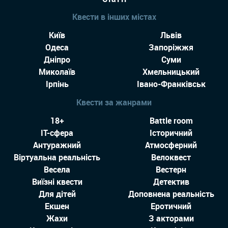
Квести в інших містах
Київ
Львів
Одеса
Запоріжжя
Дніпро
Суми
Миколаїв
Хмельницький
Ірпінь
Івано-Франківськ
Квести за жанрами
18+
Battle room
IT-сфера
Історичний
Антуражний
Атмосферний
Віртуальна реальність
Велоквест
Весела
Вестерн
Виїзні квести
Детектив
Для дітей
Доповнена реальність
Екшен
Еротичний
Жахи
З акторами