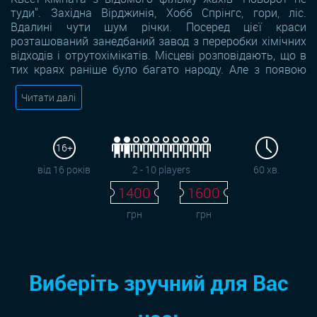
туди". Західна Вірджинія, Хобб Спрінгс, гори, ліс.
Вдалині чути шум річки. Посеред цієї краси
розташований занедбаний завод з переробки хімічних
відходів і отрутохімікатів. Місцеві розповідають, що в
тих краях раніше було багато народу. Але з появою
Читати далі
16+
від 16 років
2 - 10 players
60 хв.
1400
1600
грн
грн
Виберіть зручний для Вас