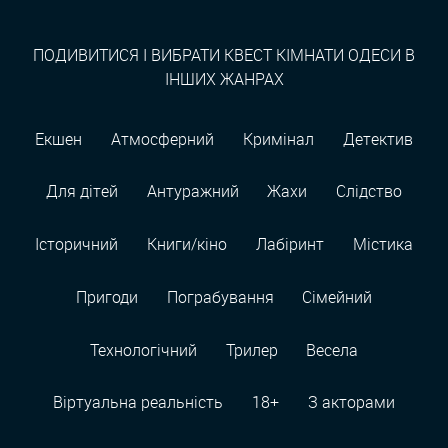
ПОДИВИТИСЯ І ВИБРАТИ КВЕСТ КІМНАТИ ОДЕСИ В
ІНШИХ ЖАНРАХ
Екшен
Атмосферний
Кримінал
Детектив
Для дітей
Антуражний
Жахи
Слідство
Історичний
Книги/кіно
Лабіринт
Містика
Пригоди
Пограбування
Сімейний
Технологiчний
Трилер
Весела
Віртуальна реальність
18+
З акторами