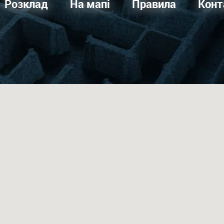
Розклад
На мапі
Правила
Конт