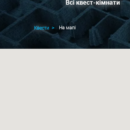
Всі квест-кімнати
На мапi
Квести