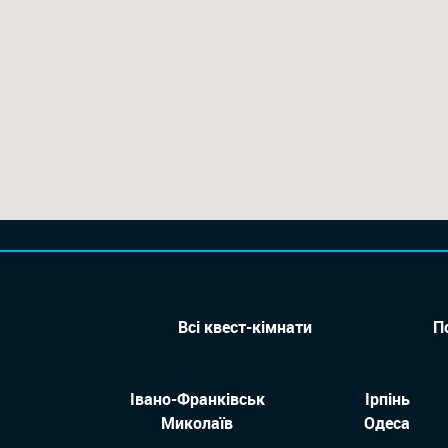
Всі квест-кімнати
П
Івано-Франківськ
Ірпінь
Миколаїв
Одеса