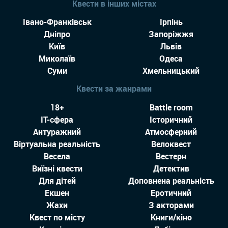
Квести в інших містах
Івано-Франківськ
Ірпінь
Дніпро
Запоріжжя
Київ
Львів
Миколаїв
Одеса
Суми
Хмельницький
Квести за жанрами
18+
Battle room
IT-сфера
Історичний
Антуражний
Атмосферний
Віртуальна реальність
Велоквест
Весела
Вестерн
Виїзні квести
Детектив
Для дітей
Доповнена реальність
Екшен
Еротичний
Жахи
З акторами
Квест по місту
Книги/кіно