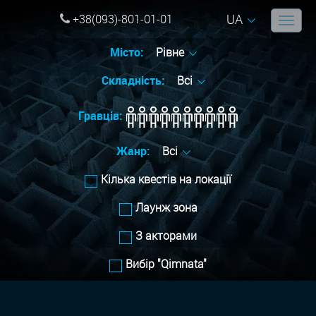
UA
+38(093)-801-01-01
Місто:
Рівне
Складність:
Всі
Гравців:
Жанр:
Всі
Кілька квестів на локації
Лаунж зона
З акторами
Вибір "Qimnata"