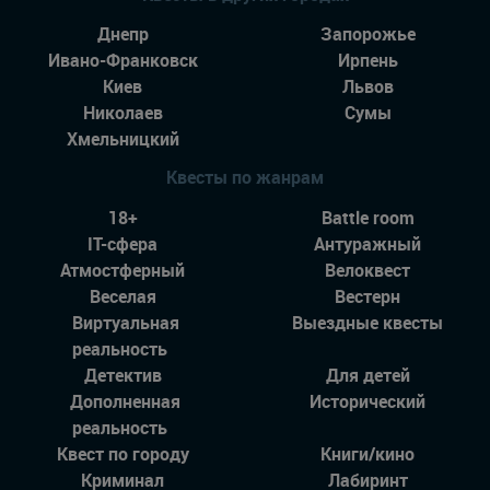
Днепр
Запорожье
Ивано-Франковск
Ирпень
Киев
Львов
Николаев
Сумы
Хмельницкий
Квесты по жанрам
18+
Battle room
IT-сфера
Антуражный
Атмостферный
Велоквест
Веселая
Вестерн
Виртуальная
Выездные квесты
реальность
Детектив
Для детей
Дополненная
Исторический
реальность
Квест по городу
Книги/кино
Криминал
Лабиринт