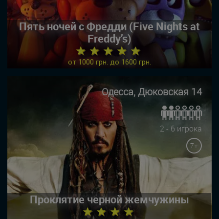
Пять ночей с Фредди (Five Nights at
Freddy’s)
★ ★ ★ ★ ★
от 1000 грн. до 1600 грн.
Одесса, Дюковская 14
2 - 6 игрока
7+
Проклятие черной жемчужины
★ ★ ★ ★