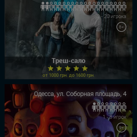
2 - 20 игрока
8+
Треш-сало
★ ★ ★ ★ ★
от 1000 грн. до 1600 грн.
Одесса, ул. Соборная площадь, 4
1 - 8 игрок
9+