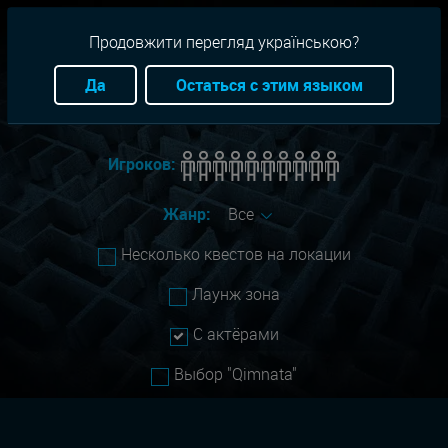
RU
+38(093)-801-01-01
Продовжити перегляд українською?
Город:
Одесса
Да
Остаться с этим языком
Сложность:
Все
Игроков:
Жанр:
Все
Несколько квестов на локации
Лаунж зона
С актёрами
Выбор "Qimnata"