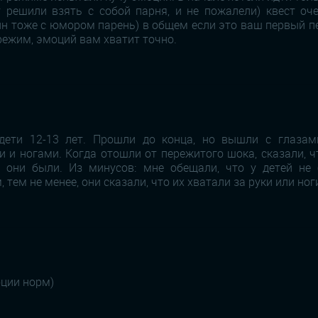
 решили взять с собой парня, и не пожалели) квест оче
ин тоже с юмором парень) в общем если это ваш первый п
режим, эмоций вам хватит точно.
дети 12-13 лет. Прошли до конца, но вышли с глаза
и ногами. Когда отошли от пережитого шока, сказали, 
м они были. Из минусов: мне обещали, что у детей не 
, тем не менее, они сказали, что их хватали за руки или ног
оции норм)