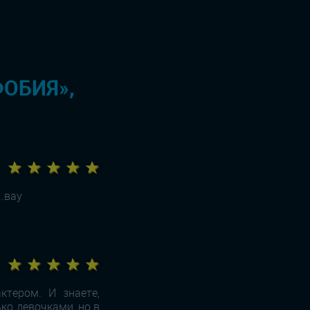
ФОБИЯ»,
★ ★ ★ ★ ★
..вау
★ ★ ★ ★ ★
ктером. И знаете,
ко девочками, но в