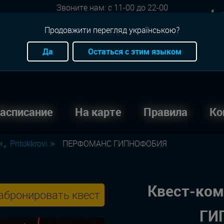
Звоните нам: с 11-00 до 22-00
+
Онлайн бронь: круглосуточно
Продовжити перегляд українською?
Да
Остаться с этим языком
асписание
На карте
Правила
Ко
и
Pritokkrovi
ПЕРФОМАНС ГИПНОФОБИЯ
Квест-ко
абронировать квест
ГИ