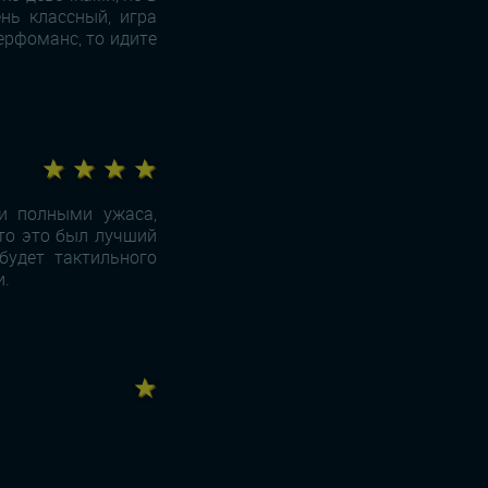
нь классный, игра
ерфоманс, то идите
★ ★ ★ ★
ми полными ужаса,
что это был лучший
будет тактильного
и.
★