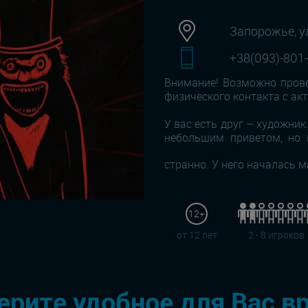
Запорожье, у
+38(093)-801
Внимание! Возможно прове
физического контакта с ак
У вас есть друг – художник
небольшим приветом, но 
странно. У него началась 
12+
от 12 лет
2 - 8 игроков
рите удобное для Вас в