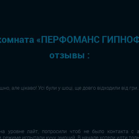
комната «ПЕРФОМАНС ГИПНО
отзывы :
о, але цікаво! Усі були у шоці, ще довго відходили від гри.
на уровне лайт, попросили чтоб не было контакта с а
ом режиме испытали кучу эмоций. В начале хотели идти толь