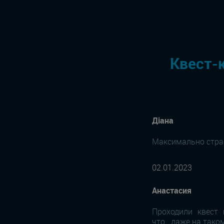
Квест-
Діана
Максимально страшн
02.01.2023
Анастасия
Проходили квест 
что...даже на так