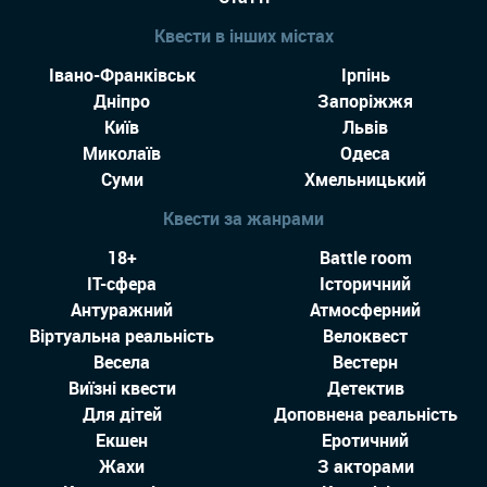
Квести в інших містах
Івано-Франківськ
Ірпінь
Дніпро
Запоріжжя
Київ
Львів
Миколаїв
Одеса
Суми
Хмельницький
Квести за жанрами
18+
Battle room
IT-сфера
Історичний
Антуражний
Атмосферний
Віртуальна реальність
Велоквест
Весела
Вестерн
Виїзні квести
Детектив
Для дітей
Доповнена реальність
Екшен
Еротичний
Жахи
З акторами