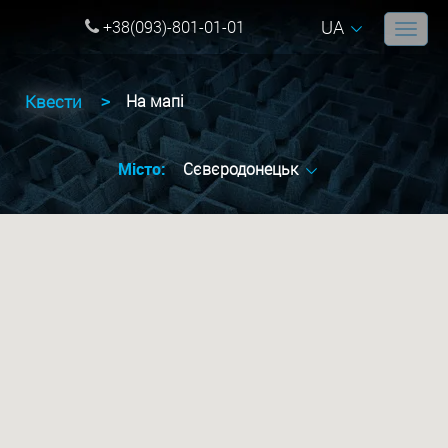
UA
+38(093)-801-01-01
Квести
На мапi
Місто:
Сєвєродонецьк