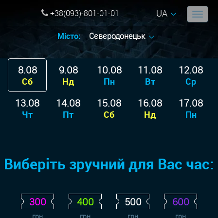
UA
+38(093)-801-01-01
Місто:
Сєвєродонецьк
8.08
9.08
10.08
11.08
12.08
Сб
Нд
Пн
Вт
Ср
13.08
14.08
15.08
16.08
17.08
Чт
Пт
Сб
Нд
Пн
Виберіть зручний для Вас час:
300
400
500
600
грн
грн
грн
грн