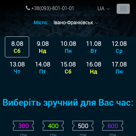
UA
+38(093)-801-01-01
Місто:
Івано-Франківськ
8.08
9.08
10.08
11.08
12.08
Сб
Нд
Пн
Вт
Ср
13.08
14.08
15.08
16.08
17.08
Чт
Пт
Сб
Нд
Пн
Виберіть зручний для Вас час:
300
400
500
600
грн
грн
грн
грн