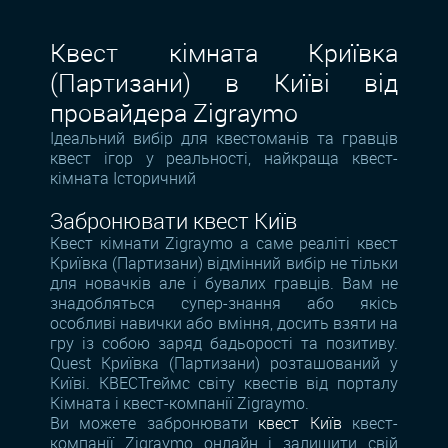
Квест кімната Криївка
(Партизани) в Київі від
провайдера Zigraymo
Ідеальний вибір для квестоманів та гравців
квест ігор у реальності, найкраща квест-
кімната Історичний
Забронювати квест Київ
Квест кімнати Zigraymo а саме реаліті квест
Криївка (Партизани) відмінний вибір не тільки
для новачків але і бувалих гравців. Вам не
знадобляться супер-знання або якісь
особливі навички або вміння, досить взяти на
гру із собою заряд бадьорості та позитиву.
Quest Криївка (Партизани) розташований у
Київі. КВЕСТгеймс світу квестів від порталу
Кімната і квест-компанії Zigraymo.
Ви можете забронювати
квест Київ
квест-
компанії Zigraymo онлайн і залишити свій