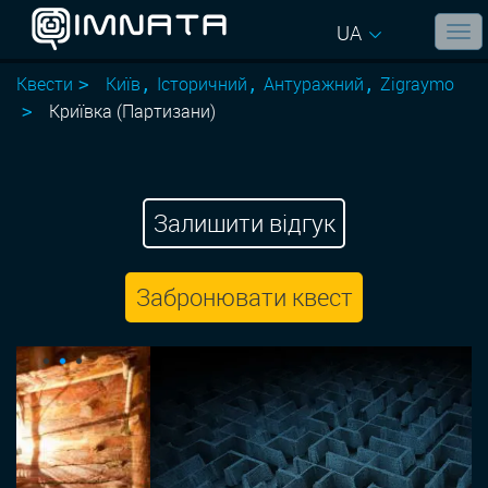
UA
Квести
Київ
Історичний
Антуражний
Zigraymo
Криївка (Партизани)
Залишити відгук
Забронювати квест