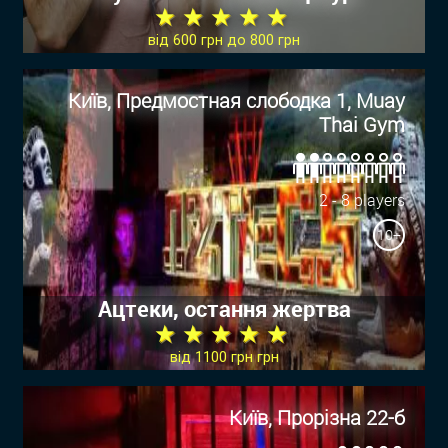
★ ★ ★ ★ ★
від 600 грн до 800 грн
Київ, Предмостная слободка 1, Muay
Thai Gym
2 - 8 players
10+
Ацтеки, остання жертва
★ ★ ★ ★ ★
від 1100 грн грн
Київ, Прорізна 22-б