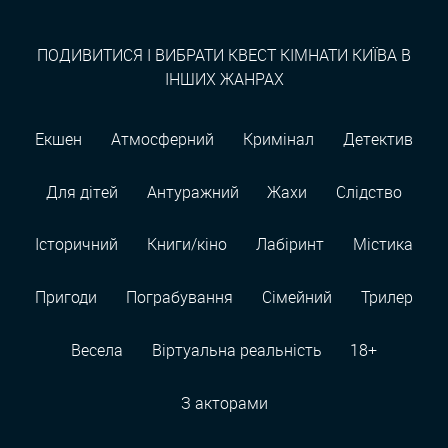
ПОДИВИТИСЯ І ВИБРАТИ КВЕСТ КІМНАТИ КИЇВА В
ІНШИХ ЖАНРАХ
Екшен
Атмосферний
Кримінал
Детектив
Для дітей
Антуражний
Жахи
Слідство
Історичний
Книги/кіно
Лабіринт
Містика
Пригоди
Пограбування
Сімейний
Трилер
Весела
Віртуальна реальність
18+
З акторами