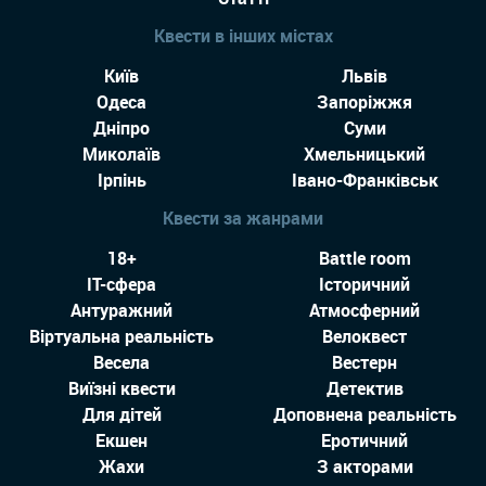
Квести в інших містах
Київ
Львів
Одеса
Запоріжжя
Дніпро
Суми
Миколаїв
Хмельницький
Ірпінь
Івано-Франківськ
Квести за жанрами
18+
Battle room
IT-сфера
Історичний
Антуражний
Атмосферний
Віртуальна реальність
Велоквест
Весела
Вестерн
Виїзні квести
Детектив
Для дітей
Доповнена реальність
Екшен
Еротичний
Жахи
З акторами