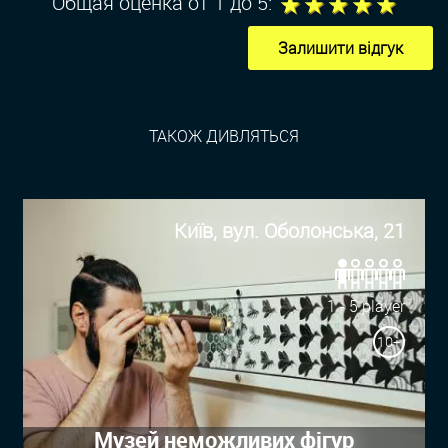
1
2
3
4
5
Общая оценка от 1 до 5:
Залишити відгук
ТАКОЖ ДИВЛЯТЬСЯ
Київ, вул. Оболонська, 21
1 - 5 player
10+
Музей неможливих фігур