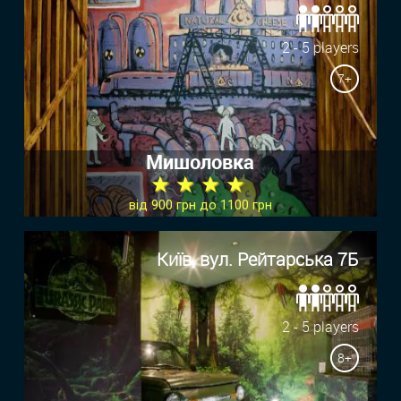
2 - 5 players
7+
Мишоловка
★ ★ ★ ★
від 900 грн до 1100 грн
Київ, вул. Рейтарська 7Б
2 - 5 players
8+