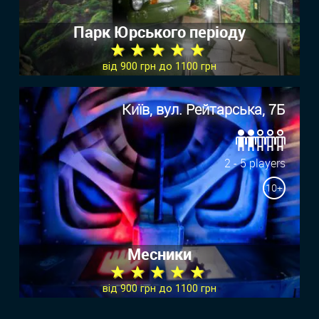
Парк Юрського періоду
★ ★ ★ ★ ★
від 900 грн до 1100 грн
Київ, вул. Рейтарська, 7Б
2 - 5 players
10+
Месники
★ ★ ★ ★ ★
від 900 грн до 1100 грн