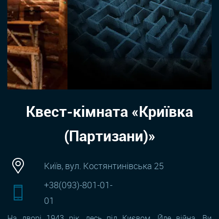
Квест-кімната «Криївка
(Партизани)»
Київ, вул. Костянтинівська 25
+38(093)-801-01-
01
На дворі 1943 рік, десь під Києвом. Йде війна. Ви