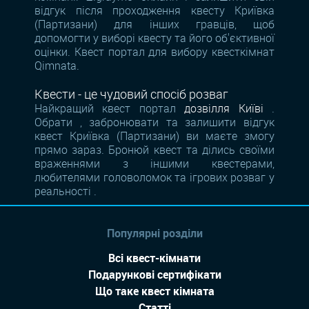
відгук після проходження квесту Криївка
(Партизани) для інших гравців, щоб
допомогти у виборі квесту та його об'єктивної
оцінки. Квест портал для вибору квесткімнат
Qimnata.
Квести - це чудовий спосіб розваг
Найкращий квест портал
дозвілля Київі
.
Обрати , забронювати та залишити відгук
квест Криївка (Партизани) ви маєте змогу
прямо зараз. Бронюй квест та ділись своїми
враженнями з іншими квестерами,
любителями головоломок та ігрових розваг у
реальності .
Популярні розділи
Всі квест-кімнати
Подарункові сертифікати
Що таке квест кімната
Статті