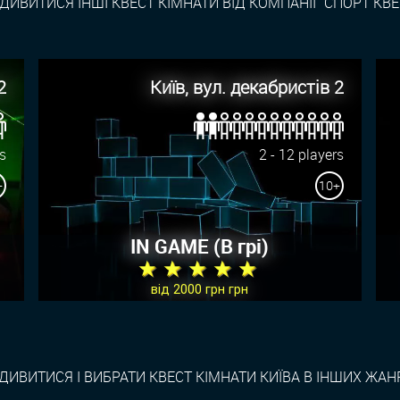
ДИВИТИСЯ ІНШІ КВЕСТ КІМНАТИ ВІД КОМПАНІЇ "СПОРТ КВЕ
2
Київ, вул. декабристів 2
rs
2 - 12 players
+
10+
IN GAME (В грi)
★ ★ ★ ★ ★
від 2000 грн грн
ДИВИТИСЯ І ВИБРАТИ КВЕСТ КІМНАТИ КИЇВА В ІНШИХ ЖАН