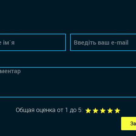
Автор
Email
Коментар
1
2
3
4
5
Общая оценка от 1 до 5:
За