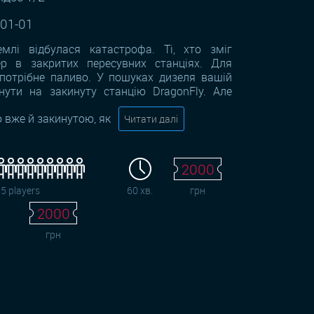
-01-01
лі відбулася катастрофа. Ті, хто зміг
ер в закритих пересувних станціях. Для
 потрібне паливо. У пошуках дизеля вашій
нути на закинуту станцію DragonFly. Але
 вже й закинутою, як
Читати далі
2000
15 players
60 хв.
грн
2000
грн