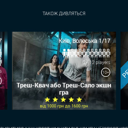
ТАКОЖ ДИВЛЯТЬСЯ
РЕ
7
Київ, Волоська 1/17
2 - 12 players
s
10+
+
Треш-Квач або Треш-Сало экшн
гра
★ ★ ★ ★ ★
від 1000 грн до 1600 грн