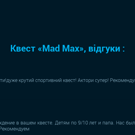
Квест «Mad Max», відгуки :
іти!дуже крутий спортивний квест! Актори супер! Рекоменд
дение в вашем квесте. Детям по 9/10 лет и папа. Нас был
 Рекомендуем