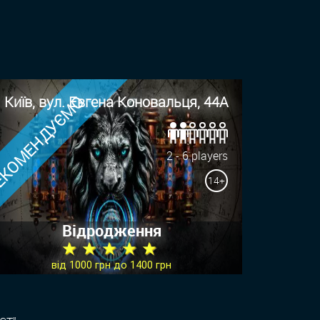
КОМЕНДУЄМО
Київ, вул. Евгена Коновальця, 44А
2 - 6 players
14+
Відродження
★ ★ ★ ★ ★
від 1000 грн до 1400 грн