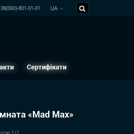
UA
38(093)-801-01-01
акти
Сертифікати
імната «Mad Max»
відзе 1/2