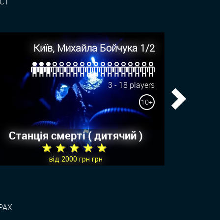
СТ"
Київ, Михайла Бойчука 1/2
3 - 18 players
10+
Next
Станція смерті ( дитячий )
★ ★ ★ ★ ★
від 2000 грн грн
РАХ