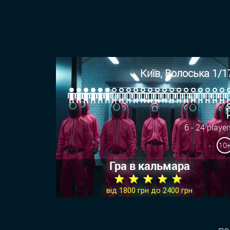
Київ, Волоська 1/1
6 - 24 player
10
Гра в кальмара
★ ★ ★ ★ ★
від 1800 грн до 2400 грн