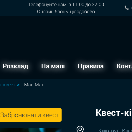
Телефонуйте нам: з 11-00 до 22-00
+
Онлайн бронь: цілодобово
Розклад
На мапі
Правила
Конт
т квест
Mad Max
Квест-к
Забронювати квест
Київ, вул. Кік