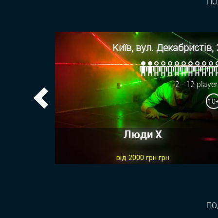
ПО
Київ, вул. Декабристів, 
2 - 12 playe
10
Previous
Люди Х
від 2000 грн грн
ПО