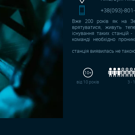
+38(093)-801
Вже 200 років як на Зем
врятуватися, живуть теп
існування таких станцій -
команді необхідно проник
станція виявилась не такою
10+
від 10 років
3 - 