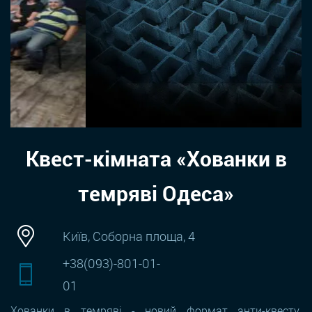
Квест-кімната «Хованки в
темряві Одеса»
Київ, Соборна площа, 4
+38(093)-801-01-
01
Хованки в темряві - новий формат анти-квесту.