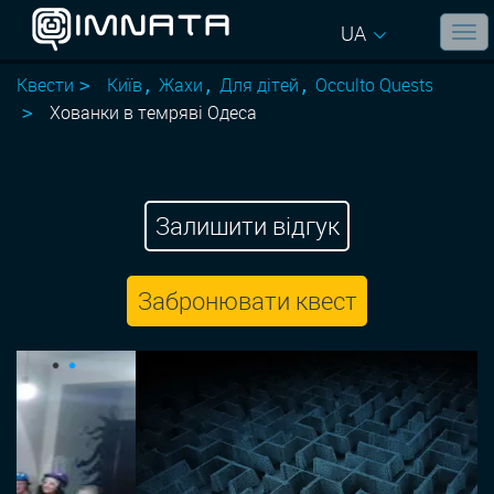
UA
Квести
Київ
Жахи
Для дітей
Occulto Quests
Хованки в темряві Одеса
Залишити відгук
Забронювати квест