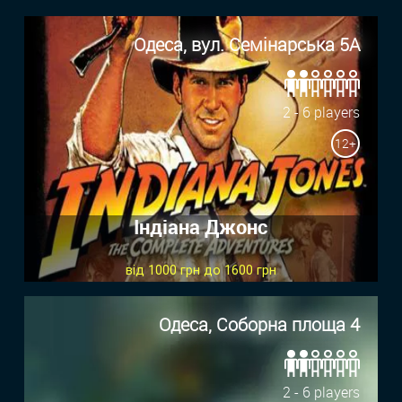
Одеса, вул. Семінарська 5А
2 - 6 players
12+
Індіана Джонс
від 1000 грн до 1600 грн
Одеса, Соборна площа 4
2 - 6 players