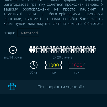
Багаторазова гра, яку хочеться проходити заново. У
вашому розпорядженні не просто лабіринт, а
тематичні зони з багаторівневими пастками,
ефектами, звуками і акторами на вибір. Вас чекають:
храм Будди, дикі джунглі, дитяча кімната, бібліотека,
людне
Читати далі
14+
від 14 років
2 - 20 players
1000
1600
60 хв.
грн
грн
Різні варіанти сценаріїв