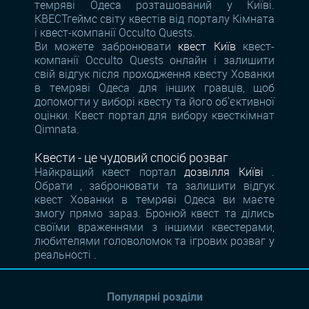
темряві Одеса розташований у Київі.
КВЕСТгеймс світу квестів від порталу Кімната
і квест-компанії Occulto Quests.
Ви можете забронювати
квест Київ
квест-
компанії Occulto Quests онлайн і залишити
свій відгук після проходження квесту Хованки
в темряві Одеса для інших гравців, щоб
допомогти у виборі квесту та його об'єктивної
оцінки. Квест портал для вибору квесткімнат
Qimnata.
Квести - це чудовий спосіб розваг
Найкращий квест портал
дозвілля Київі
.
Обрати , забронювати та залишити відгук
квест Хованки в темряві Одеса ви маєте
змогу прямо зараз. Бронюй квест та ділись
своїми враженнями з іншими квестерами,
любителями головоломок та ігрових розваг у
реальності .
Популярні розділи