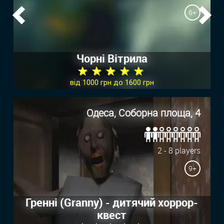
6+
Previous
Ne
Чорні Вітрила
★ ★ ★ ★ ★
від 1000 грн до 1600 грн
Одеса, Соборна площа, 4
2 - 8 players
9+
Гренні (Granny) - дитячий хоррор-
квест