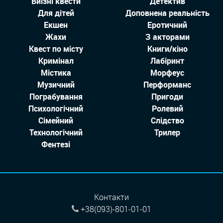
Виїзні квести
Детектив
Для дітей
Доповнена реальність
Екшен
Еротичний
Жахи
З акторами
Квест по місту
Книги/кіно
Кримінал
Лабіринт
Містика
Морфеус
Музичний
Перформанс
Пограбування
Пригоди
Психологічний
Ролевий
Сімейний
Слідство
Технологiчний
Трилер
Фентезі
Контакти
+38(093)-801-01-01