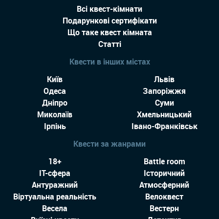
Всі квест-кімнати
Подарункові сертифікати
Що таке квест кімната
Статті
Квести в інших містах
Київ
Львів
Одеса
Запоріжжя
Дніпро
Суми
Миколаїв
Хмельницький
Ірпінь
Івано-Франківськ
Квести за жанрами
18+
Battle room
IT-сфера
Історичний
Антуражний
Атмосферний
Віртуальна реальність
Велоквест
Весела
Вестерн