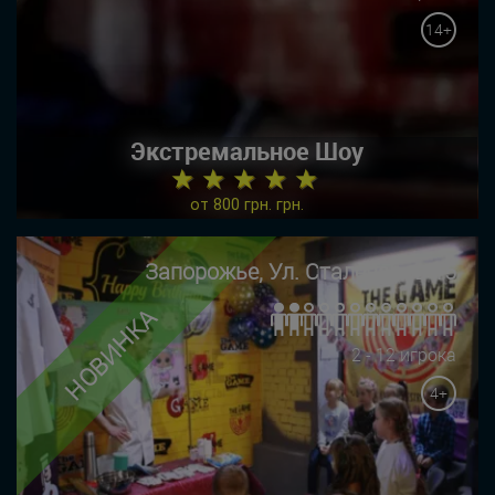
14+
Экстремальное Шоу
★ ★ ★ ★ ★
от 800 грн. грн.
Запорожье, Ул. Сталеваров 15
НОВИНКА
2 - 12 игрока
4+