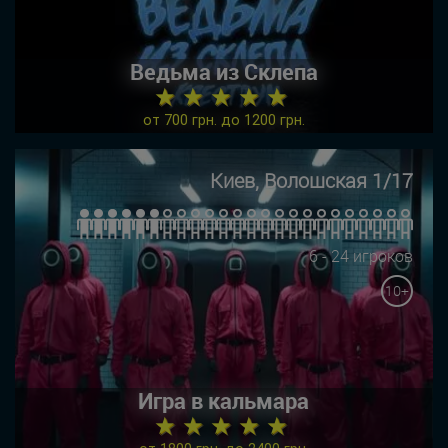
Ведьма из Склепа
★ ★ ★ ★ ★
от 700 грн. до 1200 грн.
Киев, Волошская 1/17
6 - 24 игроков
10+
Игра в кальмара
★ ★ ★ ★ ★