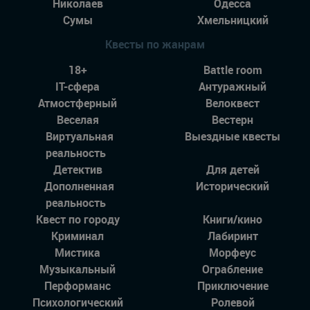
Николаев
Одесса
Сумы
Хмельницкий
Квесты по жанрам
18+
Battle room
IT-сфера
Антуражный
Атмостферный
Велоквест
Веселая
Вестерн
Виртуальная
Выездные квесты
реальность
Детектив
Для детей
Дополненная
Исторический
реальность
Квест по городу
Книги/кино
Криминал
Лабиринт
Мистика
Морфеус
Музыкальный
Ограбление
Перформанс
Приключение
Психологический
Ролевой