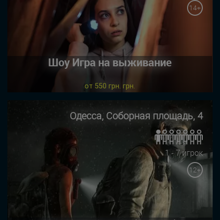
14+
Шоу Игра на выживание
от 550 грн. грн.
Одесса, Соборная площадь, 4
1 - 7 игрок
12+