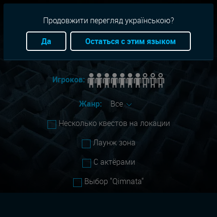
RU
+38(093)-801-01-01
Продовжити перегляд українською?
Город:
Все
Да
Остаться с этим языком
Сложность:
Все
Игроков:
Жанр:
Все
Несколько квестов на локации
Лаунж зона
С актёрами
Выбор "Qimnata"