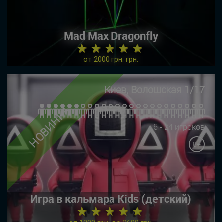
Mad Max Dragonfly
★ ★ ★ ★ ★
от 2000 грн. грн.
Киев, Волошская 1/17
НОВИНКА
6 - 24 игроков
8+
Игра в кальмара Kids (детский)
★ ★ ★ ★ ★