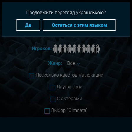
RU
+38(093)-801-01-01
Продовжити перегляд українською?
Город:
Все
Да
Остаться с этим языком
Сложность:
Все
Игроков:
Жанр:
Все
Несколько квестов на локации
Лаунж зона
С актёрами
Выбор "Qimnata"