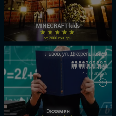
MINECRAFT kids
★ ★ ★ ★ ★
от 2000 грн. грн.
Львов, ул. Джерельная 69
4 - 10 игрока
12+
Экзамен