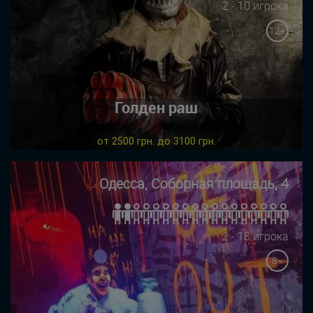
2 - 10 игрока
12+
Голден раш
от 2500 грн. до 3100 грн.
Одесса, Соборная площадь, 4
2 - 18 игрока
8+