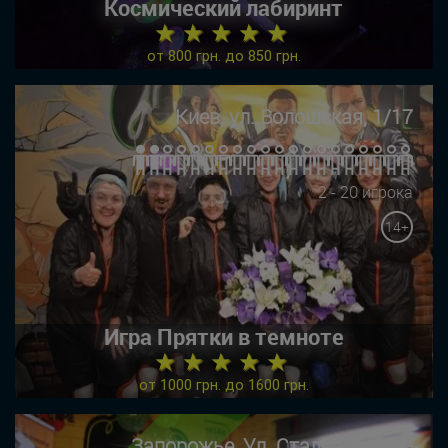
Космический лабиринт
★ ★ ★ ★ ★
от 800 грн. до 850 грн.
Киев, ул. Волошская, 1/17
2 - 20 игрока
14+
Игра Прятки в темноте
★ ★ ★ ★ ★
от 1000 грн. до 1600 грн.
Запорожье, Ул. Сталеваров 15