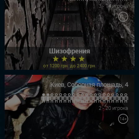
3 - 14 игрока
12+
Шизофрения
★ ★ ★ ★
от 1200 грн. до 2400 грн.
Киев, Соборная площадь, 4
2 - 20 игрока
14+