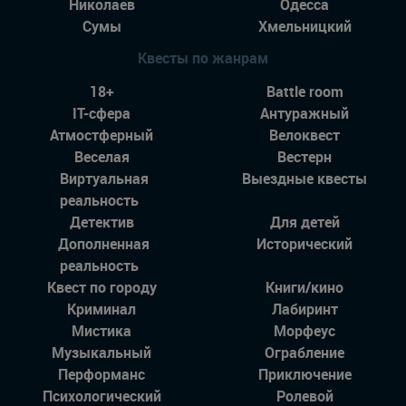
Николаев
Одесса
Сумы
Хмельницкий
Квесты по жанрам
18+
Battle room
IT-сфера
Антуражный
Атмостферный
Велоквест
Веселая
Вестерн
Виртуальная
Выездные квесты
реальность
Детектив
Для детей
Дополненная
Исторический
реальность
Квест по городу
Книги/кино
Криминал
Лабиринт
Мистика
Морфеус
Музыкальный
Ограбление
Перформанс
Приключение
Психологический
Ролевой