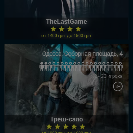
TheLastGame
★ ★ ★ ★
от 1400 грн. до 1500 грн.
Одесса, Соборная площадь, 4
2 - 20 игрока
8+
Треш-сало
★ ★ ★ ★ ★