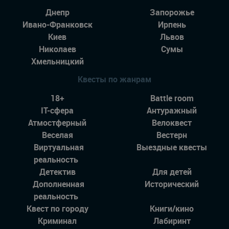
Днепр
Запорожье
Ивано-Франковск
Ирпень
Киев
Львов
Николаев
Сумы
Хмельницкий
Квесты по жанрам
18+
Battle room
IT-сфера
Антуражный
Атмостферный
Велоквест
Веселая
Вестерн
Виртуальная
Выездные квесты
реальность
Детектив
Для детей
Дополненная
Исторический
реальность
Квест по городу
Книги/кино
Криминал
Лабиринт