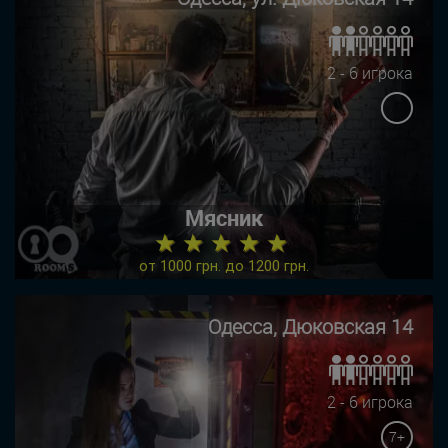
2 - 6 игрока
Мясник
★ ★ ★ ★ ★
от 1000 грн. до 1200 грн.
Одесса, Дюковская 14
2 - 6 игрока
7+