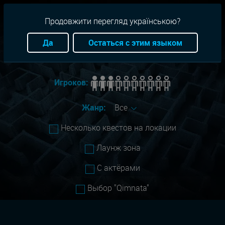
RU
+38(093)-801-01-01
Продовжити перегляд українською?
Город:
Одесса
Да
Остаться с этим языком
Сложность:
Все
Игроков:
Жанр:
Все
Несколько квестов на локации
Лаунж зона
С актёрами
Выбор "Qimnata"