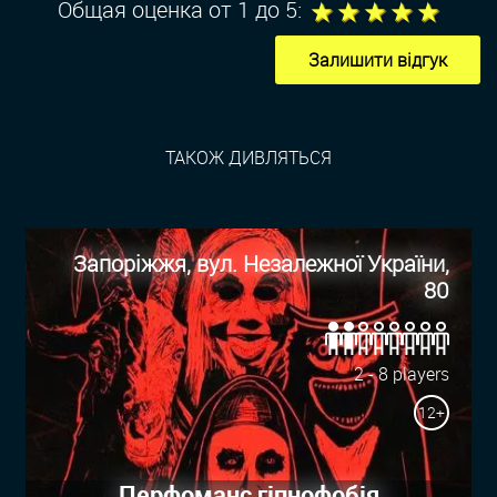
1
2
3
4
5
Общая оценка от 1 до 5:
Залишити відгук
ТАКОЖ ДИВЛЯТЬСЯ
Запоріжжя, вул. Незалежної України,
80
2 - 8 players
12+
Перфоманс гіпнофобія