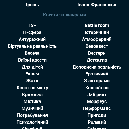
Ірпінь
Івано-Франківськ
Квести за жанрами
18+
Battle room
IT-сфера
Історичний
Антуражний
Атмосферний
Віртуальна реальність
Велоквест
Весела
Вестерн
Виїзні квести
Детектив
Для дітей
Доповнена реальність
Екшен
Еротичний
Жахи
З акторами
Квест по місту
Книги/кіно
Кримінал
Лабіринт
Містика
Морфеус
Музичний
Перформанс
Пограбування
Пригоди
Психологічний
Ролевий
Сімейний
Слідство