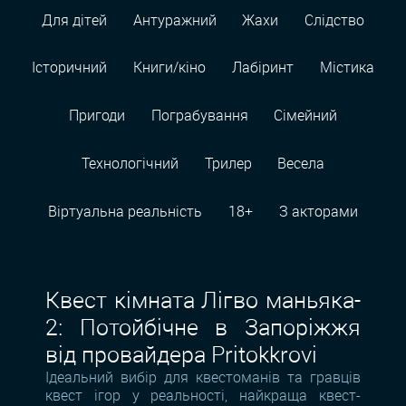
Для дітей
Антуражний
Жахи
Слідство
Історичний
Книги/кіно
Лабіринт
Містика
Пригоди
Пограбування
Сімейний
Технологiчний
Трилер
Весела
Віртуальна реальність
18+
З акторами
Квест кімната Лігво маньяка-
2: Потойбічне в Запоріжжя
від провайдера Pritokkrovi
Ідеальний вибір для квестоманів та гравців
квест ігор у реальності, найкраща квест-