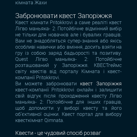
кімната Жахи
Забронювати квест Запоріжжя
Квест кімнати Pritokkrovi а саме реаліті квест
Лігво маньяка- 2: Потойбічне відмінний вибір
не тільки для новачків але і бувалих гравців.
Вам не знадобляться супер-знання або якісь
особливі навички або вміння, досить взяти на
гру із собою заряд бадьорості та позитиву.
Quest Лігво маньяка- 2: Потойбічне
розташований у Запоріжжя. КВЕСТгеймс
світу квестів від порталу Кімната і квест-
компанії Pritokkrovi.
Ви можете забронювати
квест Запоріжжя
квест-компанії Pritokkrovi онлайн і залишити
свій відгук після проходження квесту Лігво
маньяка- 2: Потойбічне для інших гравців,
щоб допомогти у виборі квесту та його
об'єктивної оцінки. Квест портал для вибору
квесткімнат Qimnata.
Квести - це чудовий спосіб розваг