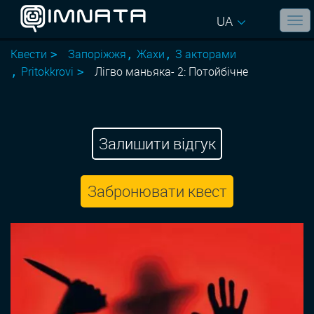
UA
Квести
Запоріжжя
Жахи
З акторами
Pritokkrovi
Лігво маньяка- 2: Потойбічне
Залишити відгук
Забронювати квест