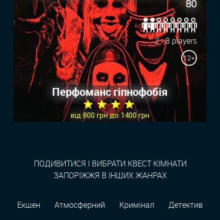
80
2 - 8 players
12+
Перфоманс гіпнофобія
★ ★ ★ ★
від 800 грн до 1400 грн
ПОДИВИТИСЯ І ВИБРАТИ КВЕСТ КІМНАТИ
ЗАПОРІЖЖЯ В ІНШИХ ЖАНРАХ
Екшен
Атмосферний
Кримінал
Детектив